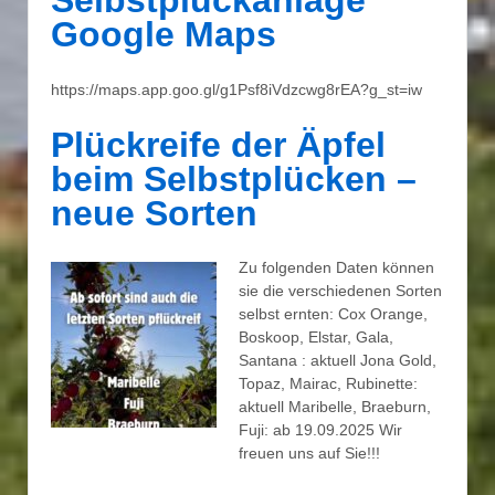
Selbstplückanlage
Google Maps
https://maps.app.goo.gl/g1Psf8iVdzcwg8rEA?g_st=iw
Plückreife der Äpfel
beim Selbstplücken –
neue Sorten
Zu folgenden Daten können
sie die verschiedenen Sorten
selbst ernten: Cox Orange,
Boskoop, Elstar, Gala,
Santana : aktuell Jona Gold,
Topaz, Mairac, Rubinette:
aktuell Maribelle, Braeburn,
Fuji: ab 19.09.2025 Wir
freuen uns auf Sie!!!