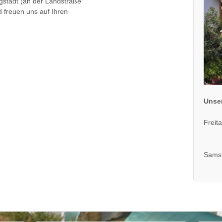
Igstadt (an der Landstraße
 freuen uns auf Ihren
Unser
Freit
15.
Samst